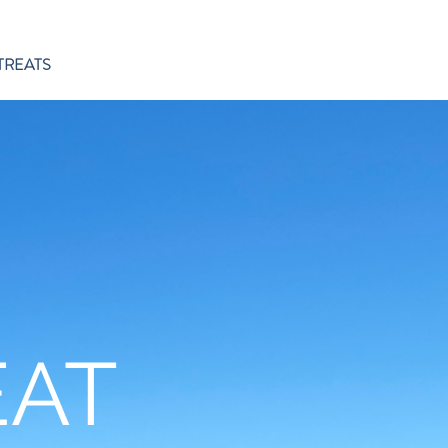
TREATS
BOOK
EVENTS
More
EAT