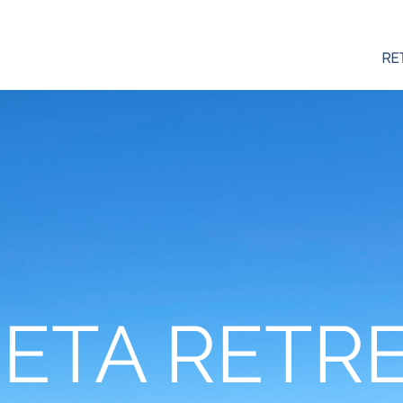
R
HOME
ABOUT
YOGA
RE
ETA RETR