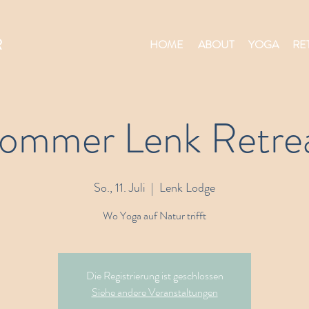
R
HOME
ABOUT
YOGA
RE
ommer Lenk Retre
So., 11. Juli
  |  
Lenk Lodge
Wo Yoga auf Natur trifft
Die Registrierung ist geschlossen
Siehe andere Veranstaltungen