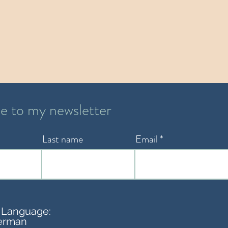
e to my newsletter
Last name
Email
 Language:
erman