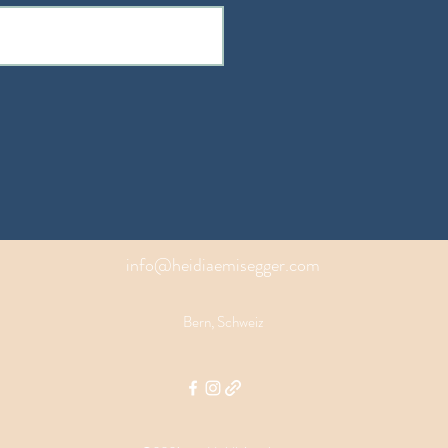
info@heidiaemisegger.com
Bern, Schweiz