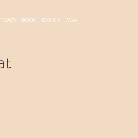
TREATS
BOOK
EVENTS
More
at