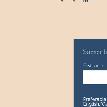
Subscrib
First name
Preferable
English/G