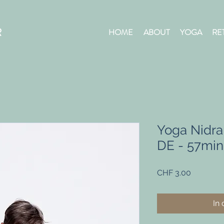
R
HOME
ABOUT
YOGA
RE
Yoga Nidra 
DE - 57min
Preis
CHF 3.00
In