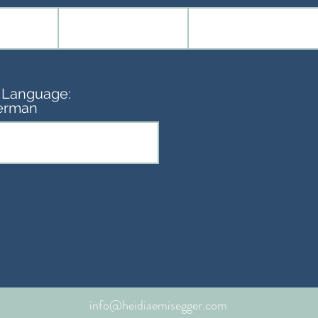
 Language:
erman
info@heidiaemisegger.com