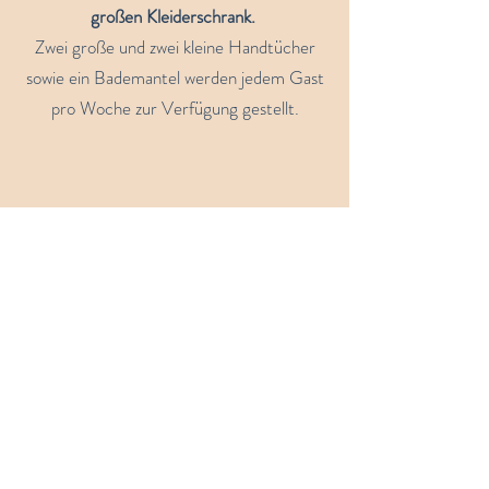
großen Kleiderschrank.
Zwei große und zwei kleine Handtücher
sowie ein Bademantel werden jedem Gast
pro Woche zur Verfügung gestellt.
PREISE
(pro Person in der Doppelkabine, exkl.
Flug, Visum 25.- €, Trinkgeld 60.- € und
Sataya-Parkgebühr 60.-€ )
Kabine (Unterdeck): 1'360.- CHF
Honeymoon-Suite (Oberdeck): 1'540.-