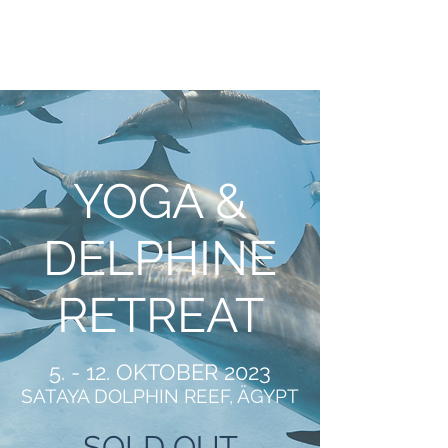
HEIDI AEMISEGGER
YOGA &
DELPHINE
RETREAT
5. - 12. OKTOBER 2023
SATAYA DOLPHIN REEF
, ÄGYPT
SOLD OUT