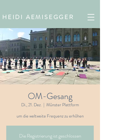
HEIDI AEMISEGGER
OM-Gesang
Di., 21. Dez.
  |  
Münster Plattform
um die weltweite Frequenz zu erhöhen
Die Registrierung ist geschlossen