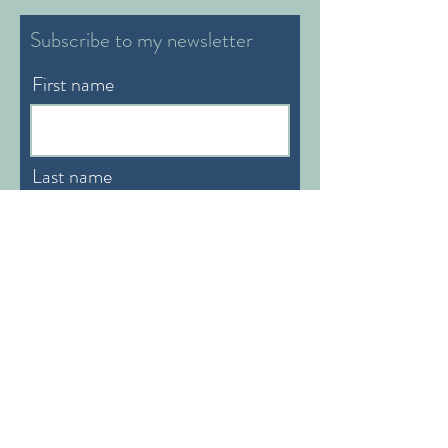
Subscribe to my newsletter
First name
Last name
Email
Preferable Language:
English/German