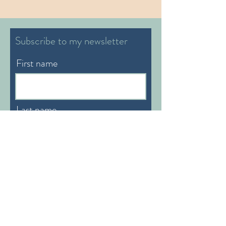
Subscribe to my newsletter
First name
Last name
Email
Preferable Language:
English/German